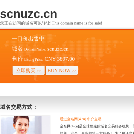
scnuzc.cn
您正在访问的域名可以转让!This domain name is for sale!
一口价出售中！
域名
scnuzc.cn
Domain Name:
售价
CNY 3897.00
Listing Price:
立即购买
BUY NOW
>>
>>
域名交易方式：
通过金名网(4.cn) 中介交易
金名网(4.cn)是全球领先的域名交易服务机
简单、安全、专业的第三方服务！ 为了保证交