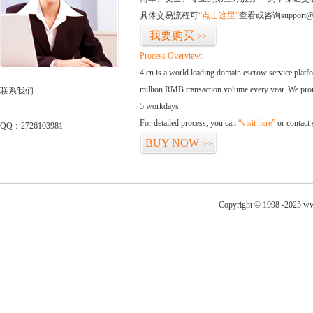
具体交易流程可
“点击这里”
查看或咨询support@
我要购买
>>
Process Overview:
4.cn is a world leading domain escrow service plat
million RMB transaction volume every year. We promi
联系我们
5 workdays.
For detailed process, you can
“visit here”
or contact
QQ：2726103981
BUY NOW
>>
Copyright © 1998 -2025 ww